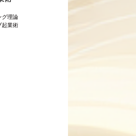
ング理論
プ起業術