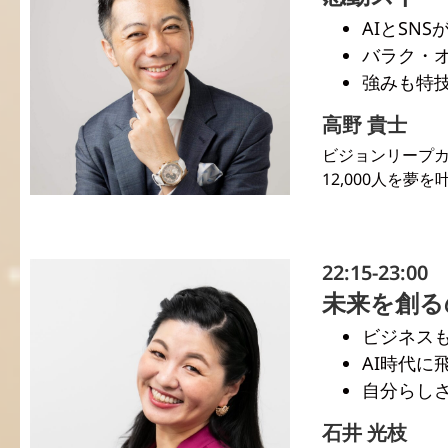
AIとSN
バラク・
強みも特
高野 貴士
ビジョンリープカ
12,000人を夢
22:15-23:00
未来を創る
ビジネスも
AI時代に
自分らし
石井 光枝