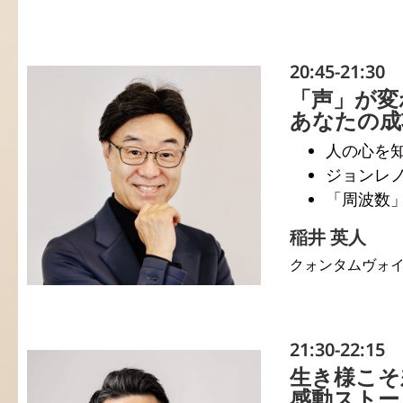
20:45-21:30
「声」が変
あなたの成
人の心を
ジョンレ
「周波数
稲井 英人
クォンタムヴォ
21:30-22:15
生き様こそ
感動ストー