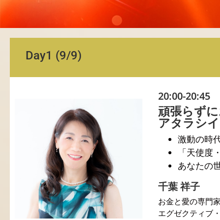
Day1 (9/9)
20:00-20:45
頑張らずに
アタラシイ
激動の時
「天使度
あなたの
千葉 祥子
お金と愛の専門
エグゼクティブ